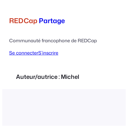
Aller
au
contenu
REDCap
Partage
Communauté francophone de REDCap
Se connecter
S’inscrire
Auteur/autrice :
Michel