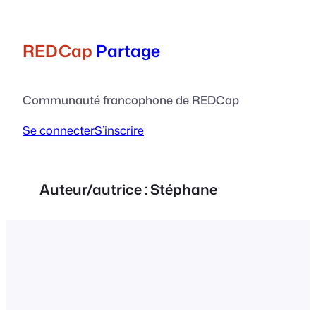
Aller
au
contenu
REDCap
Partage
Communauté francophone de REDCap
Se connecter
S’inscrire
Auteur/autrice :
Stéphane