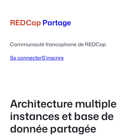
Aller
au
contenu
REDCap
Partage
Communauté francophone de REDCap
Se connecter
S’inscrire
Architecture multiple
instances et base de
donnée partagée