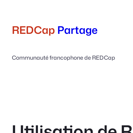
Aller
au
contenu
REDCap
Partage
Communauté francophone de REDCap
Utilisation de