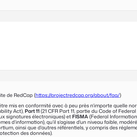
site de RedCap (
https://projectredcap.org/about/faq/
)
’être mis en conformité avec à peu près n’importe quelle 
ility Act
),
Part 11
(
21 CFR Part 11
, partie du Code of Federa
ux signatures électroniques) et
FISMA
(
Federal Information
èmes d’information), qu’il s’agisse d’un niveau faible, modé
nsortium, ainsi que d’autres référentiels, y compris des rég
rotection des données
).