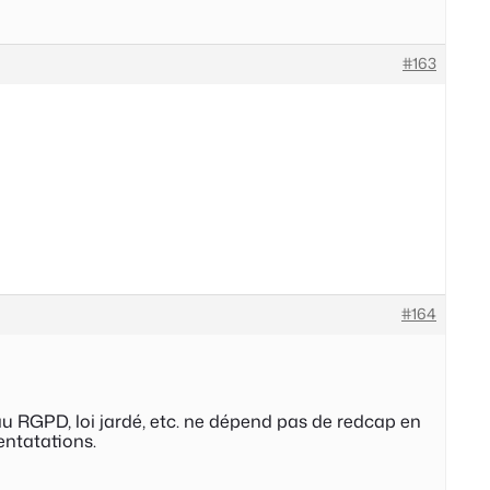
#163
#164
u RGPD, loi jardé, etc. ne dépend pas de redcap en
mentatations.