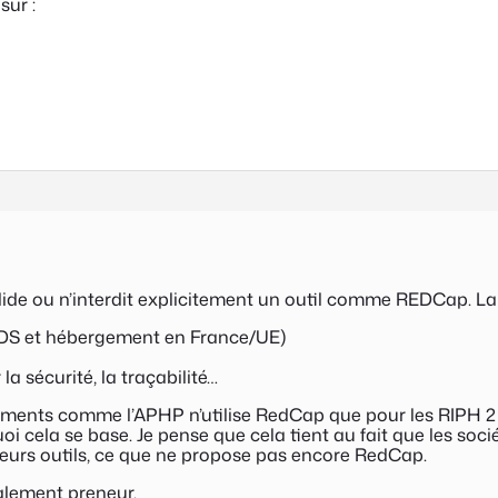
sur :
valide ou n’interdit explicitement un outil comme REDCap. L
 HDS et hébergement en France/UE)
 la sécurité, la traçabilité…
sements comme l’APHP n’utilise RedCap que pour les RIPH 2 e
uoi cela se base. Je pense que cela tient au fait que les soci
eurs outils, ce que ne propose pas encore RedCap.
galement preneur.