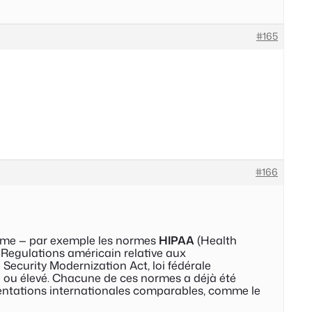
#165
#166
norme — par exemple les normes
HIPAA
(
Health
l Regulations américain relative aux
 Security Modernization Act
, loi fédérale
ré ou élevé. Chacune de ces normes a déjà été
lementations internationales comparables, comme le